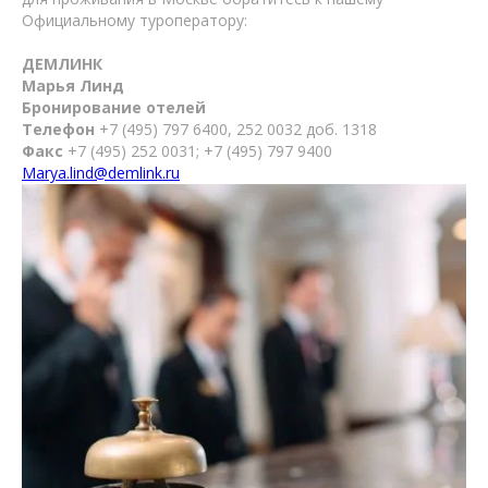
Официальному туроператору:
ДЕМЛИНК
Марья Линд
Бронирование отелей
Телефон
+7 (495) 797 6400, 252 0032 доб. 1318
Факс
+7 (495) 252 0031; +7 (495) 797 9400
Marya.lind@demlink.ru